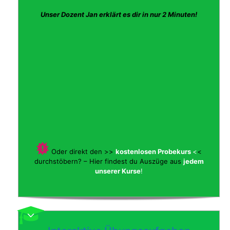
Unser Dozent Jan erklärt es dir in nur 2 Minuten!
Oder direkt den >>
kostenlosen Probekurs
<
<
durchstöbern? – Hier findest du Auszüge aus
jedem
unserer Kurse
!