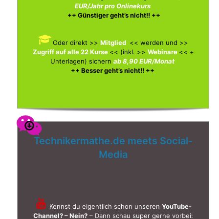
EUR/Jahr pro Onlinekurs
++ Günstiger geht’s nicht!! ++
Oder direkt >>
Mitglied
<< werden und >>
Zugriff auf alle 22 Kurse
<< (inkl. >>
Webinare
<< +
Unterlagen)
sichern
ab 8,90 EUR/Monat
++ Besser geht’s nicht!! ++
Technikermathe.de meets Social-
Media
Kennst du eigentlich schon unseren
YouTube-
Channel? – Nein?
– Dann schau super gerne vorbei: