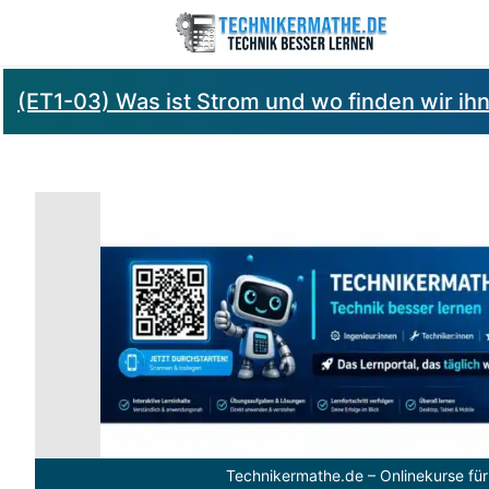
(ET1-03) Was ist Strom und wo finden wir ihn
Technikermathe.de – Onlinekurse für