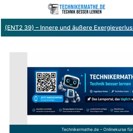
(ENT2 39) – Innere und äußere Exergieverlus
Technikermathe.de – Onlinekurse für