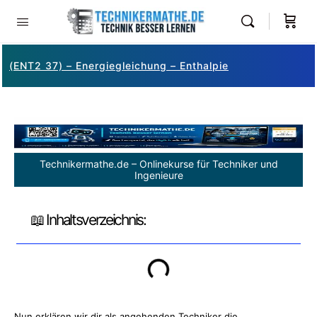
(ENT2 37) – Energiegleichung – Enthalpie
Technikermathe.de – Onlinekurse für Techniker und
Ingenieure
📖 Inhaltsverzeichnis:
Nun erklären wir dir als angehenden Techniker die