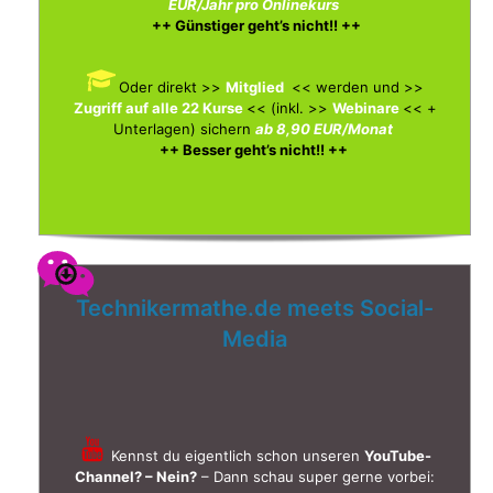
EUR/Jahr pro Onlinekurs
++ Günstiger geht’s nicht!! ++
Oder direkt >>
Mitglied
<< werden und >>
Zugriff auf alle 22 Kurse
<< (inkl. >>
Webinare
<< +
Unterlagen)
sichern
ab 8,90 EUR/Monat
++ Besser geht’s nicht!! ++
Technikermathe.de meets Social-
Media
Kennst du eigentlich schon unseren
YouTube-
Channel? – Nein?
– Dann schau super gerne vorbei: