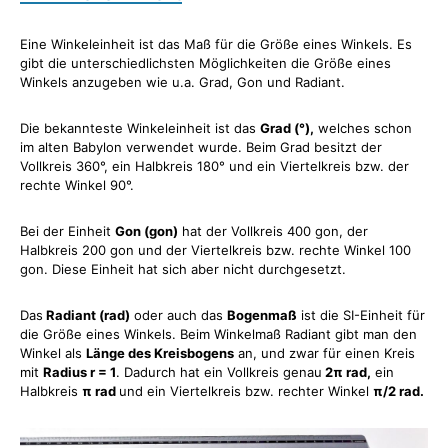
Eine Winkeleinheit ist das Maß für die Größe eines Winkels. Es
gibt die unterschiedlichsten Möglichkeiten die Größe eines
Winkels anzugeben wie u.a. Grad, Gon und Radiant.
Die bekannteste Winkeleinheit ist das
Grad (°),
welches schon
im alten Babylon verwendet wurde. Beim Grad besitzt der
Vollkreis 360°, ein Halbkreis 180° und ein Viertelkreis bzw. der
rechte Winkel 90°.
Bei der Einheit
Gon (gon)
hat der Vollkreis 400 gon, der
Halbkreis 200 gon und der Viertelkreis bzw. rechte Winkel 100
gon. Diese Einheit hat sich aber nicht durchgesetzt.
Das
Radiant (rad)
oder auch das
Bogenmaß
ist die SI-Einheit für
die Größe eines Winkels. Beim Winkelmaß Radiant gibt man den
Winkel als
Länge des Kreisbogens
an, und zwar für einen Kreis
mit
Radius r = 1
. Dadurch hat ein Vollkreis genau
2π rad,
ein
Halbkreis
π rad
und ein Viertelkreis bzw. rechter Winkel
π/2 rad.