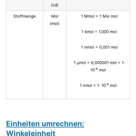
(cd)
Stoffmenge
Mol
0
1 Mmol = 1 Mio mol
(mol)
n
1 kmol = 1.000 mol
v
1 mmol = 0,001 mol
6
1 µmol = 0,000001 mol = 1⋅
-6
10
mol
-9
1 nmol = 1⋅ 10
mol
Einheiten umrechnen:
Winkeleinheit